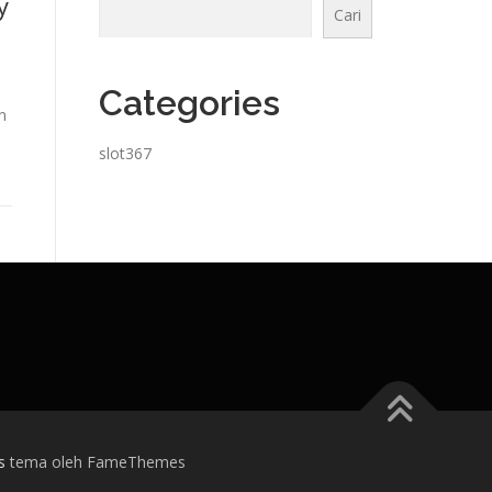
y
Cari
Categories
n
slot367
s
tema oleh FameThemes