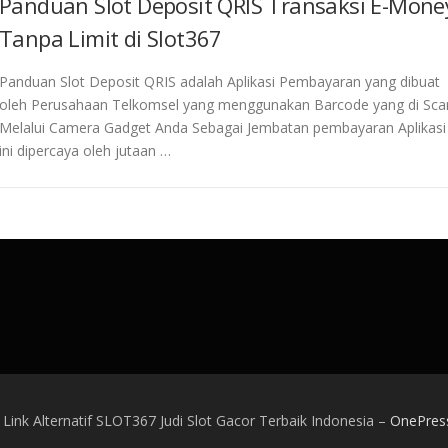
Panduan Slot Deposit QRIS Transaksi E-Mone
Tanpa Limit di Slot367
Panduan Slot Deposit QRIS adalah Aplikasi Pembayaran yang dibuat
oleh Perusahaan Telkomsel yang menggunakan Barcode yang di Sca
Melalui Camera Gadget Anda Sebagai Jembatan pembayaran Aplikasi
ini dipercaya oleh jutaan …
Link Alternatif SLOT367 Judi Slot Gacor Terbaik Indonesia
–
OnePres