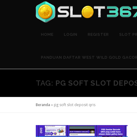
Lompat ke konten
HOME
LOGIN
REGISTER
SLOT P
PANDUAN DAFTAR WEST WILD GOLD GACOR
TAG:
PG SOFT SLOT DEPOS
Beranda
»
pg soft slot deposit qris